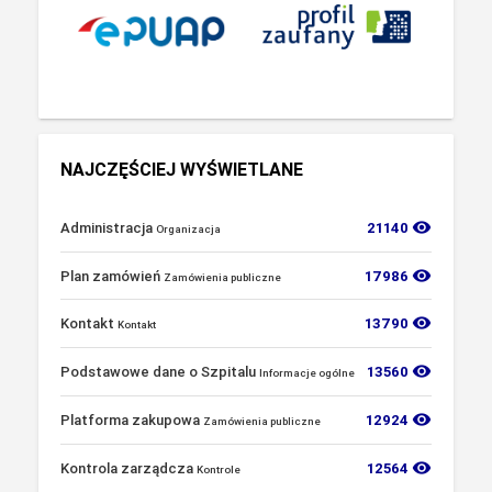
NAJCZĘŚCIEJ WYŚWIETLANE
visibility
Administracja
21140
Organizacja
visibility
Plan zamówień
17986
Zamówienia publiczne
visibility
Kontakt
13790
Kontakt
visibility
Podstawowe dane o Szpitalu
13560
Informacje ogólne
visibility
Platforma zakupowa
12924
Zamówienia publiczne
visibility
Kontrola zarządcza
12564
Kontrole